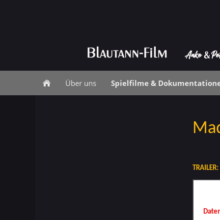
Über uns
Spielfilme & Dokumentation
Mad
TRAILER:
Diese
Darst
Daten