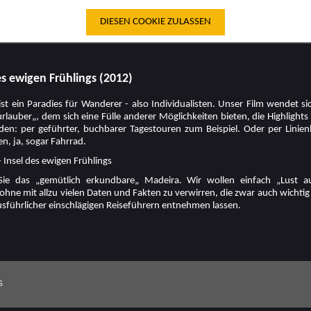
DIESEN COOKIE ZULASSEN
es ewigen Frühlings (2012)
st ein Paradies für Wanderer - also Individualisten. Unser Film wendet s
lauber„, dem sich eine Fülle anderer Möglichkeiten bieten, die Highlight
den: per geführter, buchbarer Tagestouren zum Beispiel. Oder per Linienb
, ja, sogar Fahrrad.
 Insel des ewigen Frühlings
Sie das „gemütlich erkundbare„ Madeira. Wir wollen einfach „Lust 
hne mit allzu vielen Daten und Fakten zu verwirren, die zwar auch wichtig 
sführlicher einschlägigen Reiseführern entnehmen lassen.
s