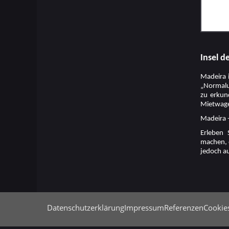
Insel d
Madeira i
„Normalur
zu erkun
Mietwagen
Madeira -
Erleben 
machen, o
jedoch au
Datenschutzerklärung
Impressum
Referenzen
Cookie