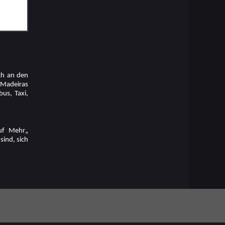
ich an den
s Madeiras
us, Taxi,
auf Mehr„
sind, sich