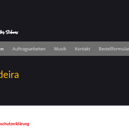
en
Auftragsarbeiten
Musik
Kontakt
Bestellformula
eira
r Inhalt kann leider nicht angezeigt werden, da Sie der Speicherung der für d
ellung notwendigen
Cookies
widersprochen haben. Besuchen Sie die Seite
schutzerklärung
, um Ihre Cookie-Präferenzen anzupassen.